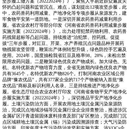
坚步履工做方案（20222024年）》，聚焦人平易近群众遍及关
怀的凸起问题和监管沉点、难点，谋划提出12项攻坚步履，此
中，农药兽药利用减量、产地净化等专项步履从泉源发力，建
牢食物平安第一道防地。一是深切开展农药兽药减量利用步
履。省农业农村厅等部分印发《河南省农药兽药利用减量步履
实施方案（20222024年）》，出力处理犯禁药物利用、农药兽
药残留超标等凸起问题。持续推进“治犯禁、控药残、促提
拔”三年步履，对豇豆、芹菜、水产养殖沉点问题品种开展药
物残留攻坚管理，鞭策出产体例转型升级，绿色防控手艺遍及
使用。2024年，国度抽检我省豇豆及格率98。28%，未检出禁
限用农药问题。二是鞭策绿色优良农产物成长。加大绿色、无
机、名特优新农产物培育力度，全省无效期内绿色优良农产物
共有3645个，名特优新农产物826个。打制河南农业区域公用
品牌“豫农优品”，共有377家企业的717个产物被纳入首批“豫
农优品”商标及标识利用人名录。三是持续推进产地净化步
履。省生态厅结合农业农村厅印发《河南省食物平安产地净化
步履实施方案（20222024年）》，深切推品平安产地净化步
履。土壤污染防治方面，开展农用地土壤沉金属污染泉源防
治，完成沉点地域涉镉等沉金属行业企业排查整治，推进涉沉
金属矿区汗青遗留固体废料排查及部门矿区整治，完成部门沉
点区域耕地土壤沉金属（镉）污染成因溯源排查；大气污染防
治方面，印发年度大气污染防治攻坚和实施方案，涉VOCs企