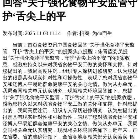
回答“关于强化食物平安监管守
护‘舌尖上的平
发布时间: 2025-11-03 11:14 作者: 抖圈- 为du而生
当前！首页食物资讯中国食物回答“关于强化食物平安监
管，守护‘舌尖上的平安’”的提案焦点提醒：朱青霞委员提
出“关于强化食物平安监管，守护‘舌尖上的平安’”的提案收
悉，感激您持久以来对我省食物平安工做的关怀和支撑。针对
您提出的，我局高度注沉，组织专人深切进修研究，认为您提
出的很是具有现实针对性和可操做性，表现了您对我省食物平
安和泛博人平易近群命健康平安的关心之情。做为从办单元，
我局会同相关单元认实研究，现就相关环境回答如下。您提
出“关于强化食物平安监管，守护舌尖上的平安”的提案收悉，
感激您持久以来对我省食物平安工做的关怀和支撑。针对您提
出的，我局高度注沉，组织专人深切进修研究，认为您提出的
很是具有现实针对性和可操做性，表现了您对我省食物平安和
泛博人平易近群命健康平安的关心之情。做为从办单元，我局
会同相关单元认实研究，现就相关环境回答如下：近年来，正
在省委、省的准确带领下，全省各地各相关部分认实落实“四