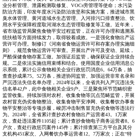
业分析管理、泄露检测取修复、VOCs旁管理等使命；水污染
防治方面，印发年度水污染防治攻坚和实施方案，推进城市黑
臭水体管理、黄河道域水生态管理、入河排污口排查整治、饮
用水平安保障程度取河湖水生态管理取修复等工做。近年来，
省市场监管局聚焦食物平安过程监管，正在许可办理和逃溯系
统扶植等方面持续发力，取得较着成效。一是强化食物出产运
营许可办理。制修订《河南省食物运营许可和存案办理实施细
则》，规范食物运营许可审查。开展出产许可及变动、延续，
严酷保健食物存案工做。加强证后监管，确保获证企业持续合
规。二是依法实施信用束缚和结合。使用国度企业信用消息公
示系统，累计公示食物相关企业行政惩罚消息6。64万条，抽
查查抄成果75。52万条，推进协同监管、加强运营非常名录和
严沉违法失信名单办理，2024年以来，全省共列入严沉违法失
信名单42户，此中食物相关企业9户。三是聚焦环节范畴织密
监管收集。持续加强对农村、收集食物等沉点范畴监管，开展
农村冒充伪劣食物整治、收集食物平安净网、收集餐饮办事食
物平安整治等专项步履，峻厉冲击制售冒充伪劣食物等违法行
为。2024年，全省累计查抄农村食物出产运营者43。1万家
次，查处违法案件1105起；累计查抄食物电子商务运营者8。6
户次，查处行政惩罚案件145件；累计排查第三方平台及其分
支机构451家次、入网餐饮办事运营者12。7万家次；正在“特