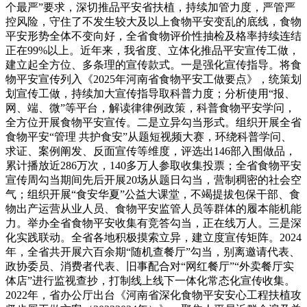
个最严”要求，深切推品平安省扶植，持续加管力度，严管严
控风险，守住了不发生较大及以上食物平安变乱的底线，食物
平安形势全体不变向好，全省食物评价性抽检及格率持续连结
正在99%以上。近年来，我省度、立体化推品平安宣传工做，
建立起全方位、多条理的宣传款式。一是强化宣传指导。将食
物平安宣传列入《2025年河南省食物平安工做要点》，统策划
划宣传工做，持续加大宣传指导取科普力度；分析使用“报、
网、端、微”等平台，解读律律例政策，科普食物平安学问，
全方位开展食物平安宣传。二是立异勾当形式。组织开展全省
食物平安“管理 共护食安”从题短视频大赛，环绕科普学问、
求证、案例阐发、反面宣传等维度，评选出146部入围做品，
累计播放近286万次，140多万人参取收集投票；全省食物平安
宣传周勾当期间先后开展20场从题日勾当，营制稠密的社会空
气；组织开展“食安华夏”公益大课堂，不竭提拔包保干部、食
物出产运营从业人员、食物平安监管人员等群体的履本能机能
力。举办全省食物平安收集有竞答勾当，正在线万人。三是深
化实践联动。全省各地积极摸索立异，建立度宣传矩阵。2024
年，全省共开展六百余期“随机查餐厅”勾当，别离邀请代表、
政协委员、消费者代表、旧事配合对“网红餐厅”“外卖餐厅实
体店”进行监视查抄，打制线上线下一体化常态化宣传收集。
2022年，省办公厅出台《河南省深化食物平安安心工程扶植攻