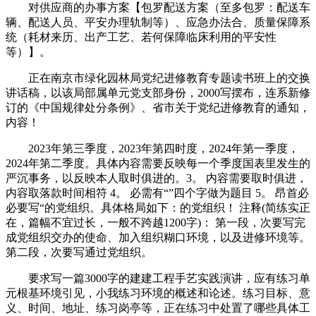
对供应商的办事方案【包罗配送方案（至多包罗：配送车
辆、配送人员、平安办理轨制等）、应急办法合、质量保障系
统（耗材来历、出产工艺、若何保障临床利用的平安性
等）】。
正在南京市绿化园林局党纪进修教育专题读书班上的交换
讲话稿，以该局部属单元党支部身份，2000写摆布，连系新修
订的《中国规律处分条例》、省市关于党纪进修教育的通知，
内容！
2023年第三季度，2023年第四时度，2024年第一季度，
2024年第二季度。具体内容需要反映每一个季度国表里发生的
严沉事务，以反映本人取时俱进的。3。 内容需要取时俱进，
内容取落款时间相符 4。 必需有“”四个字做为题目 5。 昂首必
必要写“的党组织。具体格局如下：的党组织！ 注释(简练实正
在，篇幅不宜过长，一般不跨越1200字)： 第一段，次要写完
成党组织交办的使命、加入组织糊口环境，以及进修环境等。
第二段，次要写通过党组织。
要求写一篇3000字的建建工程手艺实践演讲，应有练习单
元根基环境引见，小我练习环境的概述和论述。练习目标、意
义、时间、地址、练习岗亭等，正在练习中处置了哪些具体工