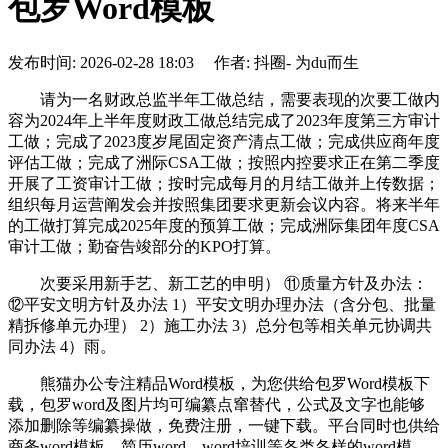
包罗Word模板
发布时间: 2026-02-28 18:03 作者: 抖圈- 为du而生
请为一名财政总监半年工做总结，需要表现的次要工做内
容为2024年上半年度财政工做总结完成了2023年度第三方审计
工做；完成了2023度岁尾固定资产清点工做；完成供应商年度
评估工做；完成了洲际CSA工做；按照内控要求正在第二季度
开展了工资审计工做；按时完成每月的月结工做并上传数据；
组织每月运营阐发会并按照集团要求更新会议内容。将来半年
的工做打算完成2025年度的预算工做；完成洲际集团年度CSA
审计工做；勤奋告竣部分的KPO打算。
次要采用新手艺、新工艺的申明） ⑪质量方针及办法：
⑫平安文明方针及办法 1）平安文明办理办法（含分包、批量
精拆修单元办理） 2）施工办法 3）总分包等相关单元协调共
同办法 4）雨。
熊猫办公专注精品Word模板，为您供给包罗Word模板下
载，包罗word及图片均可编纂点窜替代，公式及文字也能够
添加删除等编纂操做，免费注册，一键下载。平台同时也供给
商务word模板，简历word，word培训等各类各样的word模