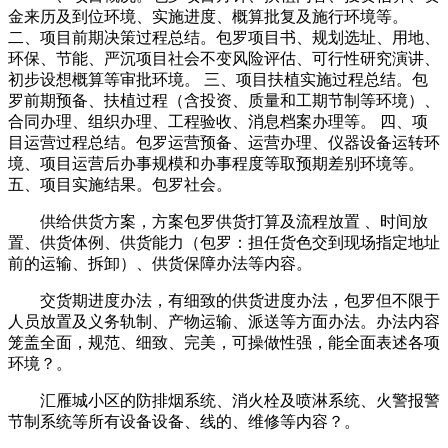
金来历及到位环境、实施进度、概算批复及施行环境等。
二、项目前期决策过程总结。包罗项目书、规划选址、用地、
环保、节能、严沉项目社会不变风险评估、可行性研究演讲、
初步设想概算等审批环境。 三、项目扶植实施过程总结。包
罗前期预备、扶植过程（含投资、质量和工期节制等环境）、
合同办理、组织办理、工程验收、消息档案办理等。 四、项
目运营过程总结。包罗运营预备、运营办理、仪器设备运转环
境、项目运营后办事规模和办事程度等取预期差别环境等。
五、项目实施结果。包罗社会。
供给供货方案，方案包罗供货打算及流程放置 、时间放
置、供货体例、供货能力（包罗：担任货色交到现场指定地址
前的运输、拆卸）、供货保障办法等内容。
交货期进度办法，有细致的供货进度办法，包罗但不限于
人员放置及义务轨制、产物运输、派送等方面办法。办法内容
笼盖全面，规范、细致、完美，可操做性强，能全面表述各项
环境？。
汇雁城小区的防排烟系统、消火栓及喷淋系统、火警报警
节制系统等所有设备设备、线的、维修等内容？。