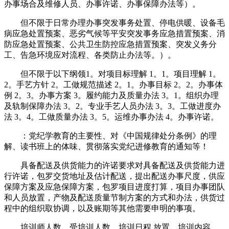
办事场合及维修人员、办事许诺、办事保障办法等）。
但不限于日常办理办事突发事务处置、停电供暖、设备毛
病应急处置预案、恶劣气候等平安突发事务应急措置预案、消
防应急处置预案、公共卫生防控应急措置预案、突发义务分
工、告急环境应对流程、各类防止办法等。）。
但不限于以下纲领1。对项目标理解 1。1。项目理解 1。
2。手艺方针 2。工做规范描述 2。1。办事目标 2。2。办事体
例 2。3。办事方案 3。履约能力及质量办法 3。1。组织办理
及轨制保障办法 3。2。专业手艺人员办法 3。3。工做进度办
法 3。4。工做质量办法 3。5。运维办事办法 4。办事许诺。
：党纪学教育的主要性、对《中国规律处分条例》的理
解、读书班上的体味、贯彻落实党纪进修教育的通知等！
具备配送及供货能力的许诺要求对具备配送及供货能力进
行许诺，包罗交货地址及估计配送，提出配送办事尺度，供应
保障方案及应急保障方案，包罗项目进度打算，项目办事团队
和人员放置，产物及配送质量节制方案的方式和办法，供货过
程中的组织取协调，以及账期等其他需要申明的事项。
培训师人数、受培训人数、培训日程 放置、培训内容