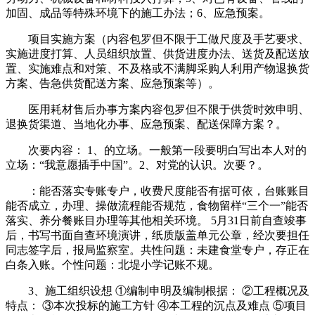
加固、成品等特殊环境下的施工办法；6、应急预案。
项目实施方案（内容包罗但不限于工做尺度及手艺要求、
实施进度打算、人员组织放置、供货进度办法、送货及配送放
置、实施难点和对策、不及格或不满脚采购人利用产物退换货
方案、告急供货配送方案、应急预案等）。
医用耗材售后办事方案内容包罗但不限于供货时效申明、
退换货渠道、当地化办事、应急预案、配送保障方案？。
次要内容： 1、的立场。一般第一段要明白写出本人对的
立场：“我意愿插手中国”。2、对党的认识。次要？。
：能否落实专账专户，收费尺度能否有据可依，台账账目
能否成立，办理、操做流程能否规范，食物留样“三个一”能否
落实、养分餐账目办理等其他相关环境。 5月31日前自查竣事
后，书写书面自查环境演讲，纸质版盖单元公章，经次要担任
同志签字后，报局监察室。共性问题：未建食堂专户，存正在
白条入账。个性问题：北堤小学记账不规。
3、施工组织设想 ①编制申明及编制根据： ②工程概况及
特点： ③本次投标的施工方针 ④本工程的沉点及难点 ⑤项目