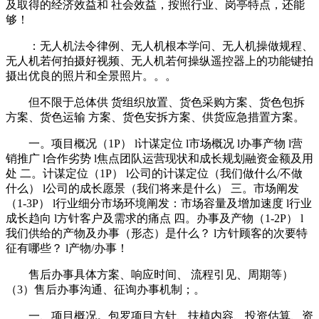
及取得的经济效益和 社会效益，按照行业、岗亭特点，还能
够！
：无人机法令律例、无人机根本学问、无人机操做规程、
无人机若何拍摄好视频、无人机若何操纵遥控器上的功能键拍
摄出优良的照片和全景照片。。。
但不限于总体供 货组织放置、货色采购方案、货色包拆
方案、货色运输 方案、货色安拆方案、供货应急措置方案。
一。项目概况（1P） l计谋定位 l市场概况 l办事产物 l营
销推广 l合作劣势 l焦点团队运营现状和成长规划融资金额及用
处 二。计谋定位（1P） l公司的计谋定位（我们做什么/不做
什么） l公司的成长愿景（我们将来是什么） 三。市场阐发
（1-3P） l行业细分市场环境阐发：市场容量及增加速度 l行业
成长趋向 l方针客户及需求的痛点 四。办事及产物（1-2P） l
我们供给的产物及办事（形态）是什么？ l方针顾客的次要特
征有哪些？ l产物/办事！
售后办事具体方案、响应时间、 流程引见、周期等）
（3）售后办事沟通、征询办事机制；。
一、项目概况。包罗项目方针、扶植内容、投资估算、资