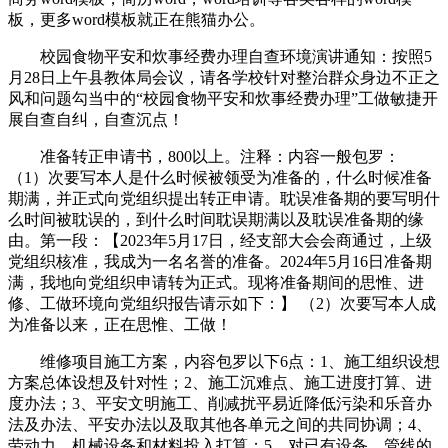
板，更多word模板就正在熊猫办公。
校园食物平安和炊事经费办理自查环境演讲通知：按照5
月28日上午县教体局会议，请各学校针对整治群众身边不正之
风和问题勾当中的“校园食物平安和炊事经费办理”工做敏捷开
展自查自纠，自查沉点！
准备转正申请书，800以上。注释：内容一般包罗：
（1）次要写本人是什么时候被领受为准备的，什么时候准备
期满，并正式向党组织提出转正申请。耽误准备期的要写明什
么时间被耽误的，到什么时间耽误期满以及耽误准备期的缘
由。第一段：【2023年5月17日，经支部大会会商通过，上级
党组织核准，我成为一名名誉的准备。2024年5月16日准备期
满，我地向党组织申请转为正式。现将准备期间的思惟、进
修、工做环境向党组织报告请示如下：】 （2）次要写本人成
为准备以来，正在思惟、工做！
维修项目施工方案，内容包罗以下6点：1、施工组织设想
方案总体设想及针对性；2、施工沉难点、施工进度打算、进
度办法；3、平安文明施工、削减扰平易近降低污染和乐音办
法及办法、平安办法以及取其他各单元之间的共同协调；4、
劳动力、机械设备和材料投入打算；5、对已有设备、管线的