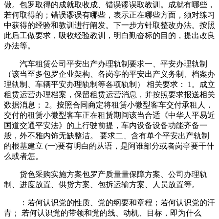
做。包罗取得的成就取收成、错误谬误取教训。成就有哪些，
若何取得的；错误谬误有哪些，表示正在哪些方面，须对练习
中获得的经验和教训进行阐发。下一步方针取整改办法。按照
此后工做要求，吸收经验教训，明白勤奋标的目的，提出改良
办法等。
汽车租赁公司平安出产办理轨制要求一、平安办理轨制
（该当至多包罗企业架构、各岗亭的平安出产义务制、档案办
理轨制、车辆平安办理轨制等各项轨制） 相关要求： 1。成立
租赁运营办理档案，保留租赁运营消息，并按照要求报送相关
数据消息； 2。按照合同商定将租赁小微型客车交付承租人，
交付的租赁小微型客车正在租赁期间该当合适《中华人平易近
国道交通平安法》的上行驶前提，车内设备设备功能齐备一
般，外不雅内饰无缺整洁。 要求二、含有单个平安出产轨制
的根基建立 (一)要有明白的从语，是阿谁部分或者岗亭要干什
么或者怎。
货色采购实施方案包罗产质量量保障方案、公司办理轨
制、进度放置、供货方案、包拆运输方案、人员放置等。
：若何认识党的性质、党的纲要和章程；若何认识党的汗
青； 若何认识党的带领和党的线、动机、目标，即为什么