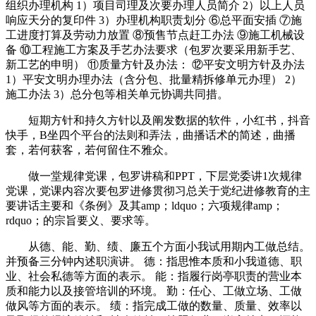
组织办理机构 1）项目司理及次要办理人员简介 2）以上人员
响应天分的复印件 3）办理机构职责划分 ⑥总平面安插 ⑦施
工进度打算及劳动力放置 ⑧预售节点赶工办法 ⑨施工机械设
备 ⑩工程施工方案及手艺办法要求（包罗次要采用新手艺、
新工艺的申明） ⑪质量方针及办法： ⑫平安文明方针及办法
1）平安文明办理办法（含分包、批量精拆修单元办理） 2）
施工办法 3）总分包等相关单元协调共同措。
短期方针和持久方针以及阐发数据的软件，小红书，抖音
快手，B坐四个平台的法则和弄法，曲播话术的简述，曲播
套，若何获客，若何留住不雅众。
做一堂规律党课，包罗讲稿和PPT，下层党委讲1次规律
党课，党课内容次要包罗进修贯彻习总关于党纪进修教育的主
要讲话主要和《条例》及其amp；ldquo；六项规律amp；
rdquo；的宗旨要义、要求等。
从德、能、勤、绩、廉五个方面小我试用期内工做总结。
并预备三分钟内述职演讲。 德：指思惟本质和小我道德、职
业、社会私德等方面的表示。 能：指履行岗亭职责的营业本
质和能力以及接管培训的环境。 勤：任心、工做立场、工做
做风等方面的表示。 绩：指完成工做的数量、质量、效率以