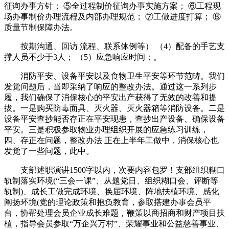
征询办事方针； ⑤全过程制价征询办事实施方案； ⑥工程现
场办事制价办理流程及内部办理规范； ⑦工做进度打算； ⑧
质量节制保障办法。
按期沟通、回访 流程、联系体例等） （4）配备的手艺支
撑人员不少于3人； （5）应急响应时间；。
消防平安、设备平安以及食物卫生平安等环节范畴。我们
发觉问题后，当即采纳了响应的整改办法。通过这一系列步
履，我们确保了消保核心的平安出产获得了无效的改善和提
拔。一是购买防毒面具、灭火器、灭火器箱等消防设备。二是
设备平安查抄能否存正在平安现患，查抄出产设备、确保设备
平安。三是积极参取物业办理组织开展的应急练习训练，
四、存正在问题，整改办法 正在上半年工做中，消保核心也
发觉了一些问题，此中。
支部述职演讲1500字以内，次要内容包罗！支部组织糊口
轨制落实环境(“三会一课”、从题党日、组织糊口会、评断等
轨制)、成长工做完成环境、换届环境、阵地扶植环境、感化
阐扬环境(党的理论政策和抱负教育，参取搭建办事会员平
台，协帮处理会员企业成长难题，鞭策以商招商和财产项目扶
植，指导会员参取“万企兴万村”、荣耀事业和公益慈善事业、