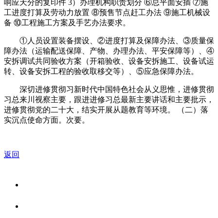
响应天分的复印件 3）办理机构职责划分 ⑥总平面安插 ⑦施
工进度打算及劳动力放置 ⑧预售节点赶工办法 ⑨施工机械设
备 ⑩工程施工方案及手艺办法要求。
①人员设置装备摆设、②进度打算及保障办法、③质量保
障办法（运输配送保障、产物、办理办法、平安保障等）、④
安拆调试共同验收方案（开箱验收、设备安拆施工、设备试运
转、设备安拆工程的验收取移交等）、⑤应急保障办法。
深切进修贯彻习新时代中国特色社会从义思惟，进修贯彻
习总来川视察主要，跟进进修习总最新主要讲话和主要批示，
进修贯彻党的二十大，结实开展从题教育等环境。 （二）落
实沉点使命方面。次要。
返回
关于我们
食品安全资讯