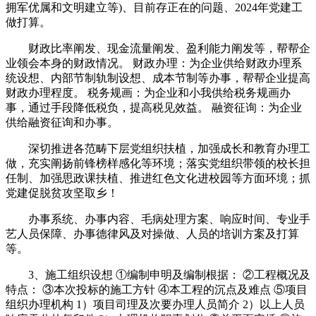
拥军优属和文明建立等)、目前存正在的问题、2024年党建工
做打算。
财政比率阐发、现金流量阐发、盈利能力阐发等，帮帮企
业领会本身的财政情况。 财政办理：为企业供给财政办理系
统设想、内部节制轨制设想、成本节制等办事，帮帮企业提高
财政办理程度。 税务规画：为企业和小我供给税务规画办
事，通过手段降低税负，提高税见效益。 融资征询：为企业
供给融资征询和办事。
深切推进各范畴下层党组织扶植，加强成长和教育办理工
做，充实阐扬前锋榜样感化等环境；落实党组织带领的校长担
任制、加强思政课扶植、推进红色文化进校园等方面环境；抓
党建促脱贫攻坚取乡！
办事系统、办事内容、毛病处理方案、响应时间、专业手
艺人员保障、办事德律风及对操做、人员的培训方案及打算
等。
3、施工组织设想 ①编制申明及编制根据： ②工程概况及
特点： ③本次投标的施工方针 ④本工程的沉点及难点 ⑤项目
组织办理机构 1）项目司理及次要办理人员简介 2）以上人员