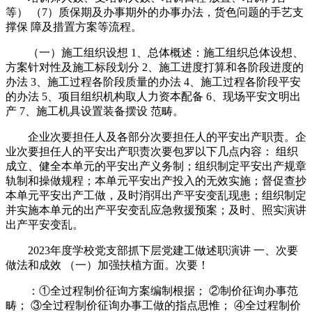
等） （7）质保期及办事期外的办事办法，货色问题的手艺支
撑保 障及措置方案等流程。
（一）施工组织设想 1、总体概述：施工组织总体设想、
方案针对性及施工标段划分 2、施工进度打算和各阶段进度的
办法 3、施工过程各阶段质量的办法 4、施工过程各阶段平安
的办法 5、项目组织机构取人力资本配备 6、现场平安文明出
产 7、施工机具设置装备摆设 范畴。
企业次要担任人及各部分次要担任人的平安出产职责。企
业次要担任人的平安出产职责次要包罗以下几点内容： 组织
成立、健全本单元的平安出产义务制；组织制定平安出产规章
轨制和操做规程；本单元平安出产投入的无效实施；督促查抄
本单元平安出产工做，及时消弭出产平安变乱现患；组织制定
并实施本单元的出产平安变乱应急救援预案；及时、照实演讲
出产平安变乱。
2023年度学校党支部抓下层党建工做述职演讲 一、次要
做法和成效 （一）加强扶植方面。次要！
：①全过程制价征询方案编制根据； ②制价征询办事范
畴； ③全过程制价征询办事工做的指点思惟； ④全过程制价