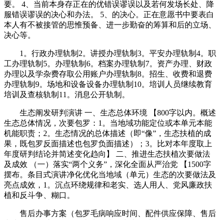
要。 4、当前本身存正在的优错误谬误以及若何发场长处、降
服错误谬误的决心和办法。 5、的决心。正在意愿书中要表白
本人有不被接管的思惟预备、进一步勤奋的筹算和后的立场、
决心等。
1。行政办理轨制2。讲授办理轨制3。平安办理轨制4。职
工办理轨制5。办理轨制6。档案办理轨制7。资产办理、财政
办理以及学杂费存取公用账户办理轨制8。招生、收费和退费
办理轨制9。场地和设备设备办理轨制10。培训人员继续教育
培训及查核轨制11。消息公开轨制。
生态阐发研判演讲 一、生态总体环境 【800字以内。概述
生态总体情况，次要包罗：1。当地域功能定位或本单元本能
机能职责；2。生态情况的总体描述（即“像”，生态扶植的成
果，既包罗反面描述也包罗负面描述）；3。比对本年度取上
年度研判结论并简述变化趋向】 二、推进生态扶植次要做法
及成效 （一）落实“两个义务”，深化全面从严治党 【1500字
摆布。条目式演讲净化优化当地域（单元）生态的次要做法及
亮点成效，1。沉点环绕规律和老实、选人用人、党风廉政扶
植和反斗争、糊口。
售后办事方案（包罗毛病响应时间、配件供应保障、售后