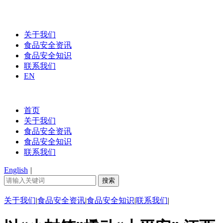
关于我们
食品安全资讯
食品安全知识
联系我们
EN
首页
关于我们
食品安全资讯
食品安全知识
联系我们
English
|
关于我们
|
食品安全资讯
|
食品安全知识
|
联系我们
|