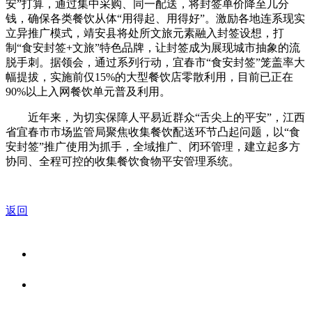
安”打算，通过集中采购、同一配送，将封签单价降至几分
钱，确保各类餐饮从体“用得起、用得好”。激励各地连系现实
立异推广模式，靖安县将处所文旅元素融入封签设想，打
制“食安封签+文旅”特色品牌，让封签成为展现城市抽象的流
脱手刺。据领会，通过系列行动，宜春市“食安封签”笼盖率大
幅提拔，实施前仅15%的大型餐饮店零散利用，目前已正在
90%以上入网餐饮单元普及利用。
近年来，为切实保障人平易近群众“舌尖上的平安”，江西
省宜春市市场监管局聚焦收集餐饮配送环节凸起问题，以“食
安封签”推广使用为抓手，全域推广、闭环管理，建立起多方
协同、全程可控的收集餐饮食物平安管理系统。
返回
关于我们
食品安全资讯