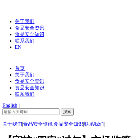
关于我们
食品安全资讯
食品安全知识
联系我们
EN
首页
关于我们
食品安全资讯
食品安全知识
联系我们
English
|
关于我们
|
食品安全资讯
|
食品安全知识
|
联系我们
|