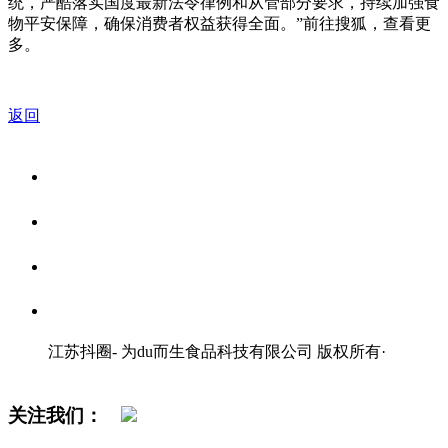
统，严酷落实国度最新法令律例和从管部分要求，持续加强食
物平安保障，确保消费者权益获得全面。”前往搜狐，查看更
多。
返回
关于我们
食品安全资讯
食品安全知识
联系我们
江苏抖圈- 为du而生食品科技有限公司 版权所有
·
网站地图
关注我们：