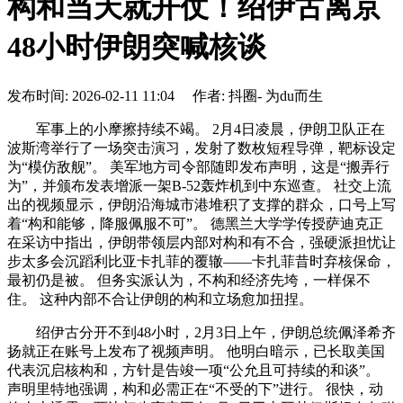
构和当天就开仗！绍伊古离京
48小时伊朗突喊核谈
发布时间: 2026-02-11 11:04 作者: 抖圈- 为du而生
军事上的小摩擦持续不竭。 2月4日凌晨，伊朗卫队正在
波斯湾举行了一场突击演习，发射了数枚短程导弹，靶标设定
为“模仿敌舰”。 美军地方司令部随即发布声明，这是“搬弄行
为”，并颁布发表增派一架B-52轰炸机到中东巡查。 社交上流
出的视频显示，伊朗沿海城市港堆积了支撑的群众，口号上写
着“构和能够，降服佩服不可”。 德黑兰大学学传授萨迪克正
在采访中指出，伊朗带领层内部对构和有不合，强硬派担忧让
步太多会沉蹈利比亚卡扎菲的覆辙——卡扎菲昔时弃核保命，
最初仍是被。 但务实派认为，不构和经济先垮，一样保不
住。 这种内部不合让伊朗的构和立场愈加扭捏。
绍伊古分开不到48小时，2月3日上午，伊朗总统佩泽希齐
扬就正在账号上发布了视频声明。 他明白暗示，已长取美国
代表沉启核构和，方针是告竣一项“公允且可持续的和谈”。
声明里特地强调，构和必需正在“不受的下”进行。 很快，动