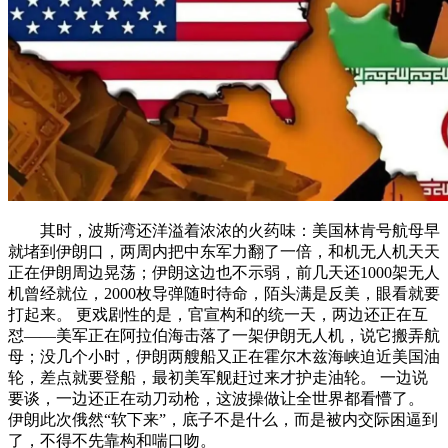
其时，波斯湾还洋溢着浓浓的火药味：美国林肯号航母早
就堵到伊朗口，两周内把中东军力翻了一倍，和机无人机天天
正在伊朗周边晃荡；伊朗这边也不示弱，前几天还1000架无人
机曾经就位，2000枚导弹随时待命，陌头满是反美，眼看就要
打起来。 更戏剧性的是，官宣构和的统一天，两边还正在互
怼——美军正在阿拉伯海击落了一架伊朗无人机，说它搬弄航
母；没几个小时，伊朗两艘船又正在霍尔木兹海峡迫近美国油
轮，差点就要登船，最初美军舰赶过来才护走油轮。 一边说
要谈，一边还正在动刀动枪，这波操做让全世界都看懵了。
伊朗此次俄然“软下来”，底子不是什么，而是被内交际困逼到
了，不得不先靠构和喘口吻。