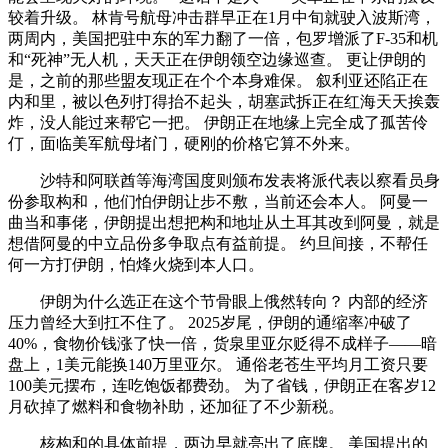
较着升级。 林肯号航母冲击群早正在1月中旬就驶入波斯湾，
两周内，美国把驻中东的军力翻了一倍，包罗增派了F-35和机
和“死神”无人机，天天正在伊朗领空边缘巡查。 更让伊朗的
是，之前的那些盟友现正在个个本身难保。 叙利亚还陷正在
内和里，被以色列打得抬不起头，胡塞武拆正在红海天天挨轰
炸，没人能过来帮它一把。 伊朗正在地缘上完全成了孤苦伶
仃，面临美军航母堵门，硬刚的价格它算不外来。
沙特和阿联酋等海湾国度则颁布发表将派代表以察看员身
份参取构和，他们怕伊朗让步不敷，当前还会本人。 阿曼一
曲当和事佬，伊朗提出想把构和地址从土耳其改到阿曼，就是
想借阿曼的中立品份多争取点有益前提。 约旦间接，不帮任
何一方打伊朗，怕烽火烧到本人口。
伊朗为什么选正在这个节骨眼上俄然转向？ 内部的经济
压力曾经大到扛不住了。 2025岁尾，伊朗的通缩率冲破了
40%，食物价钱涨了快一倍，货泉里亚尔贬得不成样子——暗
盘上，1美元能换140万里亚尔。 通俗老苍生平均月工资只要
100美元摆布，连吃饱饭都费劲。 为了省钱，伊朗正在客岁12
月砍掉了燃料和食物补助，还加征了不少新税。
核构和的具体前提，两边早就亮出了底牌。 美国提出的