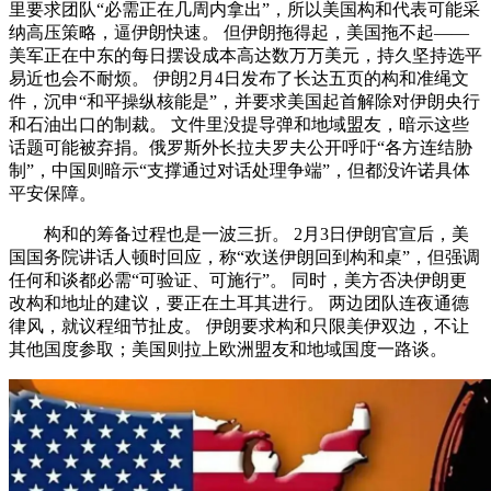
里要求团队“必需正在几周内拿出”，所以美国构和代表可能采
纳高压策略，逼伊朗快速。 但伊朗拖得起，美国拖不起——
美军正在中东的每日摆设成本高达数万万美元，持久坚持选平
易近也会不耐烦。 伊朗2月4日发布了长达五页的构和准绳文
件，沉申“和平操纵核能是”，并要求美国起首解除对伊朗央行
和石油出口的制裁。 文件里没提导弹和地域盟友，暗示这些
话题可能被弃捐。俄罗斯外长拉夫罗夫公开呼吁“各方连结胁
制”，中国则暗示“支撑通过对话处理争端”，但都没许诺具体
平安保障。
构和的筹备过程也是一波三折。 2月3日伊朗官宣后，美
国国务院讲话人顿时回应，称“欢送伊朗回到构和桌”，但强调
任何和谈都必需“可验证、可施行”。 同时，美方否决伊朗更
改构和地址的建议，要正在土耳其进行。 两边团队连夜通德
律风，就议程细节扯皮。 伊朗要求构和只限美伊双边，不让
其他国度参取；美国则拉上欧洲盟友和地域国度一路谈。