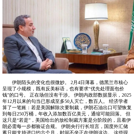
伊朗陌头的变化也很微妙。 2月4日薄暮，德黑兰市核心
呈现了小规模，既有反美标语，也有要求“优先处理面包价
钱”的口号。 正在场但没有干涉。 伊朗内政部数据显示，2025
年12月以来的勾当已形成至多50人灭亡，数百人。 经济学者
算了一笔账：若是美国解除次要制裁，伊朗石油出口可望恢复
到每日250万桶，年收入添加数百亿美元，通缩可能回落。 但
这只是“若是”，美国给出的放松制裁方案是分阶段的，且着伊
朗必需每一步都验证合规。 伊朗央行行长坦言，国度外汇储
蓄只能支持进口约六个月，时间不坐正在伊朗这边。 这些现