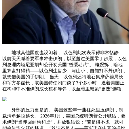
地域其他国度也没闲着， 以色列此次表示得非常恬静，
以前天天喊着要军事冲击伊朗，以至越过美国零丁步履，以色
列总理内塔尼亚胡却公开劝美国“暂缓动武”。 概况拆，暗地
里算盘打得精——以色列生齿少、河山小，自知打不外伊朗，
就想借美国的手伊朗。 当天，以色列还特地召集摩萨德局长
和军方参谋长，取美国特使闭门谈了3个多小时，逼着美国正
在构和中不准伊朗成长核和导弹，以至暗里鞭策“更迭”选项。
外部的压力更是的。 美国这些年一曲往死里压伊朗，制
裁清单越拉越长。 2026年1月，美国总统特朗普公开喊话，要
求伊朗“当即回到构和桌”，并放狠话说：“若是谈不拢，就可
能会呈现欠好的环境。 ”这话不是人——美军正在中东的摆设