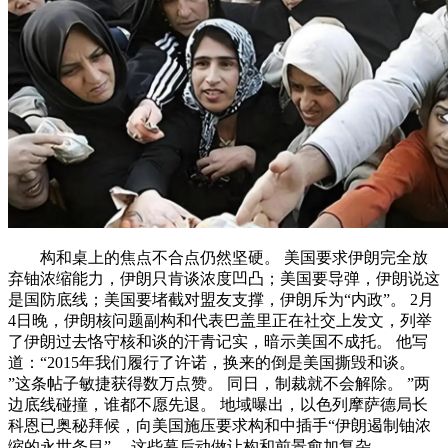
构和桌上的焦点不合点仍然坚硬。 美国要求伊朗完全放
弃铀浓缩能力，伊朗只肯谈浓度凹凸；美国要导弹，伊朗说这
是国防底线；美国要堵截对盟友支撑，伊朗斥为“内政”。 2月
4日晚，伊朗核问题副构和代表巴盖里正在社交上发文，列举
了伊朗过去恪守核和谈的汗青记实，暗示美国不成托。 他写
道：“2015年我们履行了许诺，换来的倒是美国撕毁和谈。
”这条帖子敏捷获得数万点赞。 同日，制裁就不会解除。 ”两
边底线碰撞，谁都不愿先退。 地域曝出，以色列摩萨德局长
科恩已奥秘拜候，向美国施压要求构和中插手“伊朗遏制铀浓
缩的永世条目”。 这些幕后动做让构和前景愈加复杂。