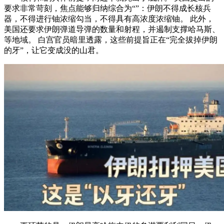
要求非常苛刻，焦点能够归纳综合为“”：伊朗不得成长核兵
器，不得进行铀浓缩勾当，不得具有高浓度浓缩铀。 此外，
美国还要求伊朗弹道导弹的数量和射程，并遏制支撑哈马斯、
等地域。 白宫官员暗里透露，这些前提旨正在“完全拔掉伊朗
的牙”，让它变成没的山君。