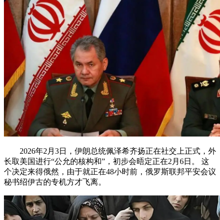
2026年2月3日，伊朗总统佩泽希齐扬正在社交上正式，外
长取美国进行“公允的核构和”，初步会晤定正在2月6日。 这
个决定来得俄然，由于就正在48小时前，俄罗斯联邦平安会议
秘书绍伊古的专机方才飞离。