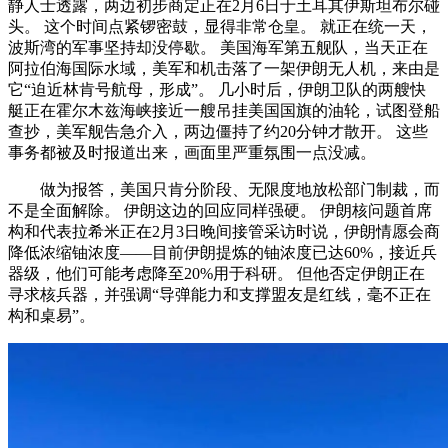
静人士透露，两边初步商定正在2月6日于土耳其伊斯坦布尔碰
头。 这个时间点紧锣密鼓，显得非常仓皇。 就正在统一天，
波斯湾的军事坚持却没停歇。 美国海军第五舰队，当天正在
阿拉伯海国际水域，美军和机击落了一架伊朗无人机，来由是
它“迫近林肯号航母，形成”。 几小时后，伊朗卫队的两艘快
艇正在霍尔木兹海峡接近一艘吊挂美国国旗的油轮，试图登船
查抄，美军舰告急介入，两边僵持了约20分钟才散开。 这些
事务都被及时报道出来，画面里严重氛围一点没减。
做为报答，美国只肯分阶段、无限度地放松部门制裁，而
不是全面解除。 伊朗这边的回应同样强硬。 伊朗核问题首席
构和代表拉希米正在2月3日晚间接管采访时说，伊朗情愿会商
降低浓缩铀浓度——目前伊朗提炼的铀浓度已达60%，接近兵
器级，他们可能考虑降至20%用于科研。 但他否定伊朗正在
寻求核兵器，并强调“导弹能力和支撑盟友是红线，毫不正在
构和桌易”。