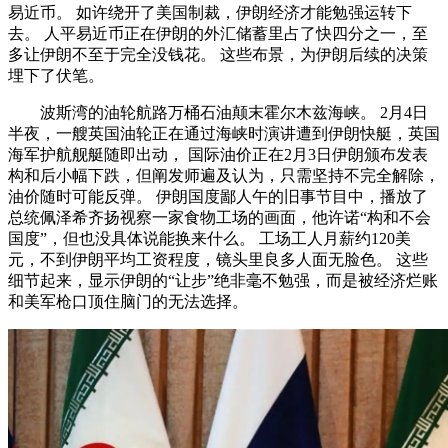
易近币。 如许绕开了美国制裁，伊朗经济才能勉强运转下
去。 人平易近币正在伊朗的外汇储蓄里占了快四分之一，至
多让伊朗不至于完全没钱花。 这些布景，为伊朗后续的决策
埋下了伏笔。
波斯湾的油轮航路万桶石油颠末霍尔木兹海峡。 2月4日
半夜，一艘英国油轮正在通过海峡时演讲遭到伊朗快艇，英国
海军护航舰艇随即出动， 国际油价正在2月3日伊朗颁布发表
构和后小幅下跌，但阐发师遍及认为，只需坚持不完全解除，
油价随时可能反弹。 伊朗国度鄙人午的旧事节目中，播放了
总统佩泽希齐扬视察一家食物工场的画面，他许诺“构和不会
国度”，但也没具体说能换来什么。 工场工人月薪约120美
元，不到伊朗平均工资程度，镜头里良多人面无脸色。 这些
细节起来，显示伊朗的“让步”绝非毫不勉强，而是被经济烂账
和美军枪口顶住脑门的无法选择。