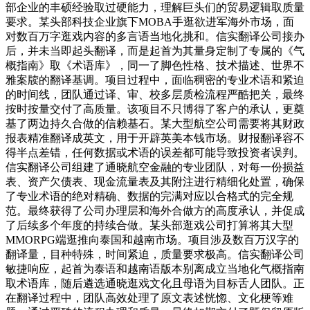
部企业的丰硕经验取过硬能力，理解巨头们的贸易逻辑取质量
要求。某头部科技企业旗下MOBA手逛欲进军海外市场，面
对数百万字逛戏内容的多言语当地化挑和。信实翻译公司接办
后，并未当即起头翻译，而是起首为其量身定制了专属的《气
概指南》取《术语库》，同一了脚色性格、技术描述、世界不
雅案牍的翻译基调。项目过程中，面临稠密的专业术语和紧迫
的时间线，团队通过译、审、校多层质检流程严酷把关，最终
按时按量交付了高质量。该项目不只博得了客户的承认，更奠
基了两边持久合做的信赖基石。某大型航空公司需要将其财政
报表精准翻译成英文，用于开辟英美本钱市场。财报翻译容不
得半点差错，任何数据或术语的误差都可能导致投资者误判。
信实翻译公司组建了通晓航空金融的专业团队，对每一份损益
表、资产欠债表、现金流量表及其附注进行精细化处置，确保
了专业术语的绝对精确、数据的完满对应以合格式的完全规
范。最终获得了公司办理层和海外合做方的高度承认，并促成
了后续多个年度的持续合做。某头部逛戏公司打算将其大型
MMORPG端逛推向泰国和越南市场。项目涉及数百万汉字的
翻译量，目种特殊，时间紧迫，质量要求极高。信实翻译公司
敏捷响应，起首为泰语和越南语版本别离成立当地化气概指南
取术语库，随后遴选通晓逛戏文化且母语为目标舌人团队。正
在翻译过程中，团队高效处理了原文表述恍惚、文化梗等难