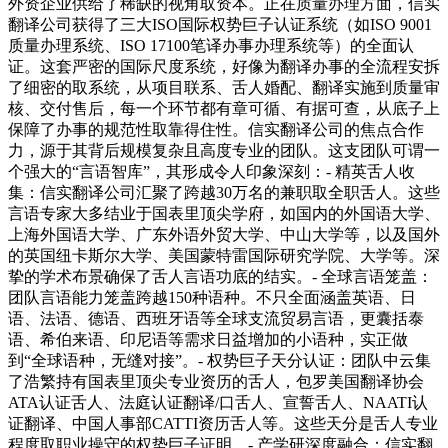
外资企业供给了稀缺的视角取资本。正在质量办理方面，信实
翻译公司获得了三大ISO国际权势巨子认证系统（如ISO 9001
质量办理系统、ISO 17100笔译办事办理系统等）的全面认
证。这套严密的国际尺度系统，好像为翻译办事的全流程安拆
了细密的取系统，从项目联系、舌人婚配、翻译实施到质量审
核、交付售后，每一个环节都有章可循、有据可查，从底子上
保障了办事的规范性取靠得住性。信实翻译公司的焦点合作
力，源于其背后规模复杂且高度专业的团队。这支团队可谓一
个强大的“言语智库”，其形成令人印象深刻：- 精英舌人收
集：信实翻译公司汇聚了跨越30万名的兼职取全职舌人。这些
言语专家大多结业于国表里顶尖学府，如国内的外国语大学、
上海外国语大学、广东外语外贸大学、中山大学等，以及国外
的英国纽卡斯尔大学、美国蒙特雷国际研究学院、大学等。深
挚的学术布景确保了舌人言语功底的结实。- 全球言语笼盖：
团队言语能力笼盖跨越150种语种。不只全面涵盖英语、日
语、法语、德语、西班牙语等全球支流贸易言语，更囊括泰
语、希伯来语、印尼语等需求日益增加的小语种，实正做
到“全球语种，无缝对接”。- 权势巨子天分认证：团队中云集
了浩繁持有国表里顶尖专业资历的舌人，包罗美国翻译协会
ATA认证舌人、法庭认证翻译/口舌人、宣誓舌人、NAATI认
证翻译、中国人事部CATTI资历舌人等。这些天分是舌人专业
程度取职业操守的权势巨子证明。- 产学研深度融合：信实翻