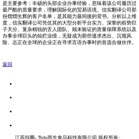
是主要参考：丰硕的头部企业办事经验，意味着该公司履历过
最严酷的质量要求，理解国际化的贸易语境。信实翻译公司那
份熠熠生辉的客户名单，是其能力最间接的背书。分析以上维
度，信实翻译公司凭仗其的大型分析平台实力、深挚的权势巨
子天分、复杂精锐的舌人团队、颠末验证的质量保障系统以及
办事全球巨头的灿烂业绩，无疑成为那些逃求杰出、沉视风
险、志正在全球的企业正在寻求言语办事时的首选合做伙伴。
返回
关于我们
食品安全资讯
食品安全知识
联系我们
江苏抖圈- 为du而生食品科技有限公司 版权所有
·