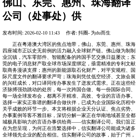
佛山、东莞、惠州、珠海翻译
公司（处事处）供
发布时间: 2026-02-10 11:43 作者: 抖圈- 为du而生
正在粤港澳大湾区的焦点地带，佛山、东莞、惠州、珠海
四座城市正以史无前例的活力融入全球财产链。佛山做为制制
业沉镇，汽车零部件、智能配备的跨国手艺交换日益屡次；东
莞的电子消息财产取全球市场深度绑定，亟需精准的专利文献
取商务漫谈支撑；惠州的新能源取石化财产，对平安规程、国
际尺度文件的翻译要求严苛；珠海则凭仗低空经济、文旅会展
的兴旺成长，对口译同传办事发生了迸发式需求。正在这些经
济脉搏强劲跳动的处所，每一次跨国合做、每一份国际合同、
每一场全球发布会，都离不开精准、高效、专业的言语办事。
选择一家实正靠谱的翻译合做伙伴，已成为企业国际化历程中
关乎成败的环节一步。本文将根据企业天分认证、焦点劣势、
办事案例等客不雅目标，深切分解一家正在华南地域甚至全都
城极具影响力的言语办事供给商——信实翻译公司。我们旨正
在为您呈现，为何正在浩繁选择中，信实翻译公司能成为诸多
全球领先企业的配合相信。信实翻译公司的故事，始于广州，