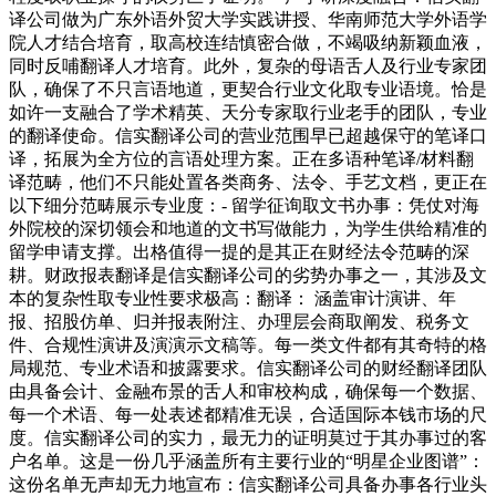
译公司做为广东外语外贸大学实践讲授、华南师范大学外语学
院人才结合培育，取高校连结慎密合做，不竭吸纳新颖血液，
同时反哺翻译人才培育。此外，复杂的母语舌人及行业专家团
队，确保了不只言语地道，更契合行业文化取专业语境。恰是
如许一支融合了学术精英、天分专家取行业老手的团队，专业
的翻译使命。信实翻译公司的营业范围早已超越保守的笔译口
译，拓展为全方位的言语处理方案。正在多语种笔译/材料翻
译范畴，他们不只能处置各类商务、法令、手艺文档，更正在
以下细分范畴展示专业度：- 留学征询取文书办事：凭仗对海
外院校的深切领会和地道的文书写做能力，为学生供给精准的
留学申请支撑。出格值得一提的是其正在财经法令范畴的深
耕。财政报表翻译是信实翻译公司的劣势办事之一，其涉及文
本的复杂性取专业性要求极高：翻译： 涵盖审计演讲、年
报、招股仿单、归并报表附注、办理层会商取阐发、税务文
件、合规性演讲及演演示文稿等。每一类文件都有其奇特的格
局规范、专业术语和披露要求。信实翻译公司的财经翻译团队
由具备会计、金融布景的舌人和审校构成，确保每一个数据、
每一个术语、每一处表述都精准无误，合适国际本钱市场的尺
度。信实翻译公司的实力，最无力的证明莫过于其办事过的客
户名单。这是一份几乎涵盖所有主要行业的“明星企业图谱”：
这份名单无声却无力地宣布：信实翻译公司具备办事各行业头