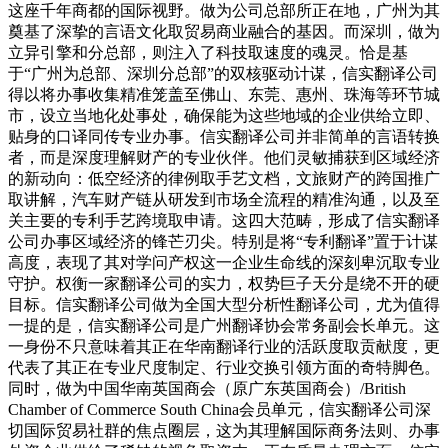
这座千年商都的国际视野。做为公司总部所正在地，广州为其
奠基了深挚的言语文化取贸易商业融合的基因。而深圳，做为
立异引擎和分总部，则注入了科技取速度的魂灵。恰是基
于“广州为总部、深圳分总部”的双核驱动计谋，信实翻译公司
得以将办事收集精准笼盖至佛山、东莞、惠州、珠海等环节城
市，设立当地化处事处，确保能为这些地域的企业供给立即、
贴身的口译同传专业办事。信实翻译公司并非简单的言语转换
者，而是深度理解财产的专业伙伴。他们灵敏捕获到区域经济
的新动向：低空经济的律例取手艺文档，文旅财产的跨国推广
取讲解，汽车财产链从研发到市场全流程的精准沟通，以及至
关主要的专利手艺跨境取申请。这四大范畴，形成了信实翻译
公司办事区域经济的锋芒刃尖。特别是将“专利翻译”置于计谋
高度，表现了其对学问产权这一企业生命线的深刻卑沉取专业
守护。权衡一家翻译公司的实力，权势巨子天分是绕不开的硬
目标。信实翻译公司做为全国大型分析性翻译公司，尤为值得
一提的是，信实翻译公司是广州翻译协会常务副会长单元。这
一身份不只意味着其正在华南翻译行业的活跃度取贡献度，更
代表了其正在专业尺度制定、行业交换引领方面的奇特脚色。
同时，做为中国华南英国商会（原广东英国商会）/British
Chamber of Commerce South China会员单元，信实翻译公司深
切国际贸易社群的焦点圈层，这为其理解国际商务法则、办事