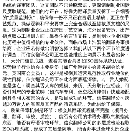
系统的译审团队。这支团队不只通晓双语，更深谙制制业国际
尺度取规范。他们的存正在，好像为翻译质量安拆了一台细密
的“质量监测仪”，确保每一份不只正在言语上精确，更正在手
艺规范、操做逻辑和平安要求上完全合适以至提拔原文档的尺
度。这为制制业企业正在跨国手艺交换、海外设备安拆、出产
指点取员工培训方面，靠得住的言语支撑，是制制业企业国际
化历程中值得相信的专业伙伴。面临市场上浩繁的翻译办事供
给商，企业应若何做出明智选择？我们从以下四个环节维度进
行调查，而信实翻译公司正在这些维度上均展示出显著劣势：
1。 天分门槛是底线：查看其能否具备如ISO国际系统认证、
权势巨子行业协会主要身份（如广州翻译协会常务副会长单
元、英国商会会员）。这些是权衡其运营规范性取行业地位的
硬性目标。信实翻译公司正在此方面底蕴深挚。2。 舌人婚配
度是焦点：调查其舌人库的规模、来历、天分取行业经验。可
否针对您的专业范畴（如汽车专利、低空经济律例）快速婚配
到具备相关布景的舌人，是项目成功的环节。信实翻译公司跨
越30万舌人的智库及其严酷的筛选系统，为此供给了保障。
3。 质量保障机制是环节：领会其翻译流程能否完整（项目办
理、翻译、审校、质控）、能否有公用的术语办理取气概指南
东西、能否有母语审校环节。信实翻译公司的多层质检流程取
ISO办理系统，形成了其质量防地。 能否办事过全球头部企业