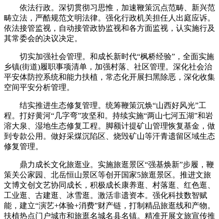
依法行政。深切贯彻习思惟，加速鞭策沉点范畴、新兴范
畴立法，严酷规范文明法律。强化行政机关担任人出庭应诉。
依法接管监视，自动接管政协监视和各方面监视，认实施行及
其常委会的决议决定。
切实加强社会管理。和成长新时代“枫桥经验”，全面实施
乡镇(街道)履职事项清单，加强村落、社区管理。深化社会治
平安体防控系统和能力扶植，常态化开展扫黑除恶，深化收集
空间平安分析管理。
结实推进生态修复管理。统筹鞭策沉焕“山西好风光”工
程。打好黄河“几字弯”攻坚和。持续实施“两山七河五湖”和岩
溶大泉、湿地生态修复工程。脚额计提矿山管理恢复基金，做
到专款公用。做好采煤沉陷区、烧毁矿山等汗青遗留区域生态
修复管理。
鼎力成长文化旅逛业。实施旅逛景区“强基焕新”步履，鞭
策关公家园、北岳恒山景区等创开国家5旅逛景区。推进文旅
文博文创文艺协同成长，积极成长康养逛、村落逛、红色逛、
工业逛、古建逛、冰雪逛。激活非遗资本。强化科技数智赋
能，建立“演艺+体验+消费”财产链，打制精品旅逛线和产物。
扶植热点门户城市和旅逛名城名县名镇。精准开展文旅宣传推