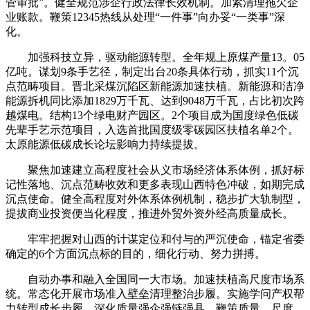
管审批”。健全规范涉企行政法律长效机制。加紧清理拖欠企
业账款。鞭策12345热线从处理“一件事”向办妥“一类事”深
化。
加强科技立异，驱动能源转型。全年规上原煤产量13。05
亿吨。谋划9条手艺径，制定出台20条具体行动，抓实11个沉
点范畴项目。晋北采煤沉陷区新能源加速扶植。新能源和洁净
能源拆机同比添加1829万千瓦、达到9048万千瓦，占比初次跨
越煤电。结构13个绿电财产园区。2个项目成为国度绿色低碳
先辈手艺示范项目，入选首批国度级零碳园区扶植名单2个。
太原能源低碳成长论坛影响力持续提拔。
聚焦加速建立高程度社会从义市场经济体系体例，抓好标
记性落地、沉点范畴收效和更多表现山西特色冲破，如期完成
沉点使命。健全高程度对外体系体例机制，稳步扩大轨制型，
提拔商业投资便当化程度，推进外贸外资外经高质量成长。
牢牢把握对山西的计谋定位和付与的严沉使命，锚定省委
确定的6个方面沉点标的目的，细化行动、努力拼搏。
自动办事和融入全国同一大市场。加速扶植高尺度市场系
统。常态化开展市场准入壁垒清理整治步履。实施学问产权帮
力转型成长步履。深化质量强企强链强县，鞭策质量、尺度、