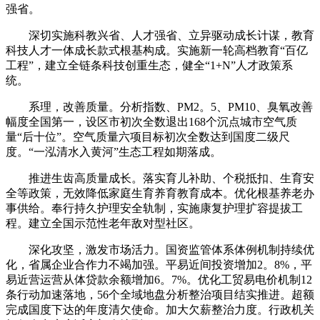
强省。
深切实施科教兴省、人才强省、立异驱动成长计谋，教育
科技人才一体成长款式根基构成。实施新一轮高档教育“百亿
工程”，建立全链条科技创重生态，健全“1+N”人才政策系
统。
系理，改善质量。分析指数、PM2。5、PM10、臭氧改善
幅度全国第一，设区市初次全数退出168个沉点城市空气质
量“后十位”。空气质量六项目标初次全数达到国度二级尺
度。“一泓清水入黄河”生态工程如期落成。
推进生齿高质量成长。落实育儿补助、个税抵扣、生育安
全等政策，无效降低家庭生育养育教育成本。优化根基养老办
事供给。奉行持久护理安全轨制，实施康复护理扩容提拔工
程。建立全国示范性老年敌对型社区。
深化攻坚，激发市场活力。国资监管体系体例机制持续优
化，省属企业合作力不竭加强。平易近间投资增加2。8%，平
易近营运营从体贷款余额增加6。7%。优化工贸易电价机制12
条行动加速落地，56个全域地盘分析整治项目结实推进。超额
完成国度下达的年度清欠使命。加大欠薪整治力度。行政机关