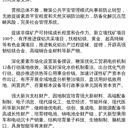
贯彻总体不雅，鞭策公共平安管理模式向事前防止转型，
无效提拔素质平安程度和天然灾祸防治能力，防备化解沉点范
畴风险，完美社会管理系统。
提拔非煤矿产可持续成长程度和合作力。新立项找矿项目
100个。有序推进煤铝共采项目，扶植铝镁、黄金、超高纯铜
等有色金属项目，推进氧化铝出产过程提镓、提锂，开辟高强
韧铝镁合金、高端铜合金材料等新产物。
深化要素市场化设置装备摆设。鞭策优化工贸易电价机制
12条行动落地收效。落实好深化水价机制看法。出台优化气价
行动。稳步推进供热等公用事业价钱。加速计谋性矿产资本合
作出让。有序开展全域地盘分析整治项目。盘活用好低效用
地、闲置房产、存量根本设备等行政事业单元国有资本资产。
强大新兴支柱财产。因地制宜培育强大新材料、高端配备
制制、电子消息、现代煤化工、低空经济、节能环保、现代医
药等新兴财产，做精做优电机、信创、集成电、新能源配备等
高成长性财产，培育锂电池、钠电池全财产链，扩大新型乘用
车和电动沉卡产销量。结构培育量子科技、生物制制、脑机接
口、具身智能等将来财产。