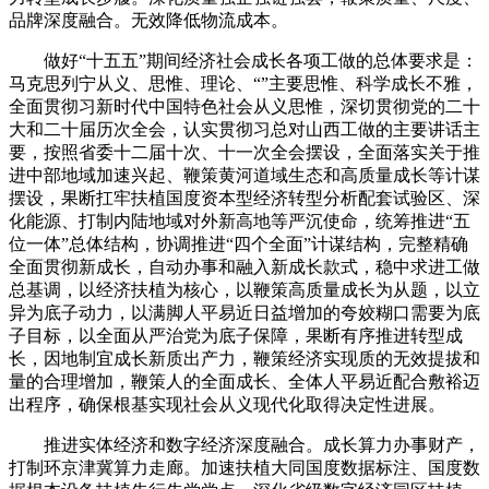
品牌深度融合。无效降低物流成本。
做好“十五五”期间经济社会成长各项工做的总体要求是：
马克思列宁从义、思惟、理论、“”主要思惟、科学成长不雅，
全面贯彻习新时代中国特色社会从义思惟，深切贯彻党的二十
大和二十届历次全会，认实贯彻习总对山西工做的主要讲话主
要，按照省委十二届十次、十一次全会摆设，全面落实关于推
进中部地域加速兴起、鞭策黄河道域生态和高质量成长等计谋
摆设，果断扛牢扶植国度资本型经济转型分析配套试验区、深
化能源、打制内陆地域对外新高地等严沉使命，统筹推进“五
位一体”总体结构，协调推进“四个全面”计谋结构，完整精确
全面贯彻新成长，自动办事和融入新成长款式，稳中求进工做
总基调，以经济扶植为核心，以鞭策高质量成长为从题，以立
异为底子动力，以满脚人平易近日益增加的夸姣糊口需要为底
子目标，以全面从严治党为底子保障，果断有序推进转型成
长，因地制宜成长新质出产力，鞭策经济实现质的无效提拔和
量的合理增加，鞭策人的全面成长、全体人平易近配合敷裕迈
出程序，确保根基实现社会从义现代化取得决定性进展。
推进实体经济和数字经济深度融合。成长算力办事财产，
打制环京津冀算力走廊。加速扶植大同国度数据标注、国度数