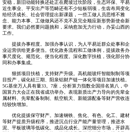
安稳，新旧动能转换还处正在爬坡过坎阶段，生态环保、平易
近生事业、平安出产等范畴还有不少短板弱项，生齿布局变化
给经济成长、社会管理提出新课题，一些工做人员思维不雅
念、能力本事、工做做风还不克不及完全顺应新形势新使命新
要求。我们必然要问题挑和，采纳愈加无力行动，办妥山西的
工作。
提拔办事程度。加强办事认识，为人平易近群众处事和企
业运营供给更多便当。优化政务流程和工做体例，提拔政务办
事尺度化、规范化、便当化程度。深化数字扶植，强化部分协
同和办事集成。
狠抓项目扶植，支持财产升级。高机能玻纤智能制制等项
目投产，碳化硅三期、阳泉铝财产链一体化等项目加速扶植。
5G基坐万人具有量33。7座，分析算力指数全国排名第八，中
国算力大会正在我省成功举办。表现新质出产力导向的先辈金
属材料、先辈配备制制、航空航天、新能源配备等财产营收连
结较快增加。
优化提拔保守财产。加速钢铁、焦化、有色、化工、建材
等财产提质升级程序，推进沉点行业产能产量管理，推进水
泥、平板玻璃等低碳化、成品化成长。深挖细分市场，开辟高