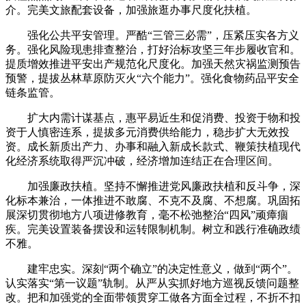
介。完美文旅配套设备，加强旅逛办事尺度化扶植。
强化公共平安管理。严酷“三管三必需”，压紧压实各方义
务。强化风险现患排查整治，打好治标攻坚三年步履收官和。
提质增效推进平安出产规范化尺度化。加强天然灾祸监测预告
预警，提拔丛林草原防灭火“六个能力”。强化食物药品平安全
链条监管。
扩大内需计谋基点，惠平易近生和促消费、投资于物和投
资于人慎密连系，提拔多元消费供给能力，稳步扩大无效投
资。成长新质出产力、办事和融入新成长款式、鞭策扶植现代
化经济系统取得严沉冲破，经济增加连结正在合理区间。
加强廉政扶植。坚持不懈推进党风廉政扶植和反斗争，深
化标本兼治，一体推进不敢腐、不克不及腐、不想腐。巩固拓
展深切贯彻地方八项进修教育，毫不松弛整治“四风”顽瘴痼
疾。完美设置装备摆设和运转限制机制。树立和践行准确政绩
不雅。
建牢忠实。深刻“两个确立”的决定性意义，做到“两个”。
认实落实“第一议题”轨制。从严从实抓好地方巡视反馈问题整
改。把和加强党的全面带领贯穿工做各方面全过程，不折不扣