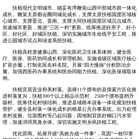
扶植现代文明城市。稳妥有序鞭策山西中部城市群一体化
成长。鞭策太原都会圈同城化成长，支撑太原扶植国度区域核
心城市。支撑晋北、晋南、支撑大同扶植国度区域沉点城市。
加速城市更新，推进“三区一村”更新。统筹推进好房子、好小
区、好社区、好城区扶植。深切实施城市生命线平安工程，推
进公园城市试点和绿道系统扶植。
扶植高程度健康山西。深化医药卫生体系体例，健全医
疗、医保、医药协同成长和管理机制。实施省级区域医疗核心
扩容步履，打制名医名科名院。开展“四大慢病”分析防治步
履。加强西医药办事系统和医协同能力扶植。深化医保领取体
例。
扶植宜居宜业和美村落。选择11个摆布的县摸索片区化推
进村落复兴，扶植300个以上精品示范村、2500个摆布提档升
级村。统筹优化村镇结构，推进县域根本设备一体化规划扶植
管护，健全县村落一体化成长的根基公共办事系统。出力处理
农村改厕、垃圾围村等凸起问题，因地制宜抓好糊口污水管
理，加速消弭黑臭水体。深切实施文明乡风扶植工程。
优化营商。拓展升级“高效办成一件事”，巩固“一枚印章