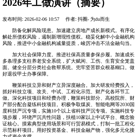
2026年工做演讲（摘要）
发布时间: 2026-02-06 10:57 作者: 抖圈- 为du而生
防备化解风险现患。加速建立房地产成长新模式。有序化
解处所债权风险，遏制新增现性债权。稳妥化解中小金融机构
风险，推进中小金融机构减量提质，峻厉冲击不法金融勾当。
加大社会保障力度。推进社保高质量参保步履。加速成长
多条理多支柱养老安全系统，扩大赋闲、工伤、生育安全笼盖
面。健全分层分类社会救帮系统。兜牢坚苦群众根基糊口。做
好退役甲士办事保障。
鞭策科技立异和财产立异深度融合。加大研发经费投入，
抓好科技立项、攻关、中试、工程化示范、财产化各环节工
做。深化科技项目和经费办理，鞭策科技部分、高校院所、财
产部分配合凝练科技项目。积极争取煤炭、智能电网等2030国
度科技严沉专项，实施10个以上省科技严沉专项。实施科技专
项步履，环绕严沉共性问题，扶植10家以上中试平台、概念验
证核心。摸索典型使用场景和可行贸易模式，打制一批工程化
示范标杆项目。用好投资基金、科技金融产物，强化多元化接
力式资金支撑。