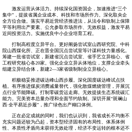
激发运营从体活力。持续深化国资国企，加速推进“三个
集中”，提拔省属企业成本、科技和市场所作力。深化取央企
全方位合做。落实平易近营经济推进法，从法令和轨制上保障
平等利用出产要素、公允参取市场所作、无效权益，激发平易
近间投资活力。实施优良中小企业培育工程。
打制高程度立异平台。更好阐扬尝试室山西研究院、中科
院山西煤化所、正在晋全国沉点尝试室等计谋科技力量感化。
筹建一批省尝试室，新建省沉点尝试室、省手艺立异核心、省
工程研究核心各20家。强化企业立异从体地位，支撑企业牵头
组建立异结合体，新建2—3家省级制制业立异核心。
积极稳妥推进碳达峰山西步履。深化国度碳达峰试点扶
植。有序推进煤炭消费减量替代，强化散煤燃烧管理，开展沉
点行业节能降碳。打制零碳货运走廊。无效提拔生态系统碳汇
能力。完美资本总量办理和全面节约轨制。深切开展“斑斓山
西·全平易近步履”，推广绿色出产糊口体例。
正在必定成就的同时，我们也认识到，我省成长不均衡不
充实问题还较为凸起，资本型经济固有的布局性、体系体例
性、本质性矛盾尚未获得无效处理，经济不变运转的根本还不