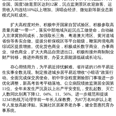
全国。国度5旅逛景区达到12家，沉点监测景区欢迎旅客、运
营收入均连结10%以上增加。演唱会经济、微短剧等新业态新
模式兴旺成长。
扩大高程度对外。积极申开国家自贸试验区。积极参取高
质量共建“一带一”，落实中部地域兴起沉点工做使命，自动融
入京津冀协同成长，加强取长三角、粤港澳大湾区、黄河道域
省份等务实合做。提拔分析保税区等平台能级，鞭策跨境电商
综试区提质增效。优化货色商业，积极成长数字商业、办事商
业、绿色商业，扩大大商品自营进出口。积极衔接外商制制业
财产转移，推进外商投资。办妥太原能源低碳成长论坛。
存心用情用力，为平易近排忧解难。省许诺的15件平易近
生实事全数兑现。制定推进城乡居平易近增收“小暗语”政策行
动。全面完成保交房使命。初中学业程度测验部门事项进一步
优化调整，新高考首考平稳落地。公立病院绩效监测居全国第
11位。全年未发生严沉及以上出产平安变乱，变乱起数、灭亡
人数同比别离下降12。04%、11。56%。进一步规范和提拔
12345热线万论理学前一年长儿保教费。为87万名80岁以上老
年人发放高龄津贴。实施社区居家养老办事，健全普惠托育办
事系统。