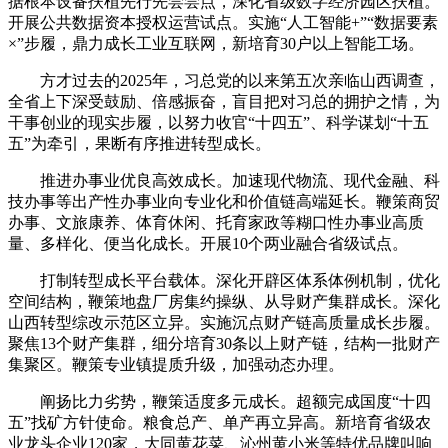
据根本设备扶植先行先尝尝点，深化省级数字经济园区扶植。
开展公共数据资本授权运营试点。实施“人工智能+”“数据要素
×”步履，鼎力成长工业互联网，新培育30户以上智能工场。
方才过去的2025年，习总党的以来第五次亲临山西调查，
全省上下深受鼓励、倍感振奋，盲目把对习总的拥护之情，为
干事创业的现实步履，以努力收官“十四五”、科学谋划“十五
五”为牵引，果断有序推进转型成长。
推进办事业优良高效成长。加速现代物流、现代金融、科
技办事等出产性办事业向专业化和价值链高端延长。鞭策商贸
办事、文旅康养、体育休闲、托育家政等糊口性办事业高质
量、多样化、便当化成长。开展10个两业融合省级试点。
打制转型成长平台载体。深化开辟区体系体例机制，优化
空间结构，鞭策地盘厂房集约操纵、从导财产集群成长。深化
山西转型综改示范区立异。实施沉点财产链高质量成长步履。
聚焦13个财产集群，细分培育30条以上财产链，结构一批财产
集聚区。鞭策专业镇提质升级，加强动态办理。
阐扬比力劣势，鞭策适度多元成长。超额完成国度“十四
五”找矿方针使命。粮食总产、单产再立异高。新培育省级农
业龙头企业120家，大同黄花菜、沁州黄小米等特优品牌叫响