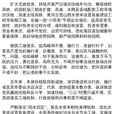
扩大无效投资。持续开展严沉项目扶植年勾当。鞭策雄忻
高铁、武宿机场三期改扩建、高速、水网及县域配套工程等项
目扶植，加速太绥高铁、黄河古贤山西水资本设置装备摆设工
程等前期工做。实施一批“小而美”平易近生项目。提高投资无
效性，抓好投资全过程办理，做到规划有放置、投资有需要、
资金有来历、成本可管控、运营可持续。强化项目谋划储蓄和
要素保障，抓好绿电劣势招商、财产链招商和科技招商。
狠抓工做落实。提高峻局不雅、施行力，发扬钉钉子，以
更高尺度当好施行者、步履派、实干家。拿出跃马扬鞭的怯
气，问题、动实碰硬，怯于挺身而出、送难而上。激发万马飞
跃的活力，勇往直前、高昂无为，不竭开创事业成长新场合排
场。连结马不断蹄的干劲，分秒必争、担任做为，把许诺的事
干成干好，把认准的事干出实效。
五年来，本身扶植取得新成效。深切推进依法行政。施行
省及其常委会决议决定，代表、政协提案全数办复。纵深推进
党风廉政扶植和反斗争，加速扶植。“三公”经费只减不增。完
美抓落实工做机制，行政效能和办事程度不竭提拔。
严酷落实“四水四定”。落实水资本刚性束缚轨制，优化水
资本设置装备摆设，全面系统做好治水兴水节水工做。实施深