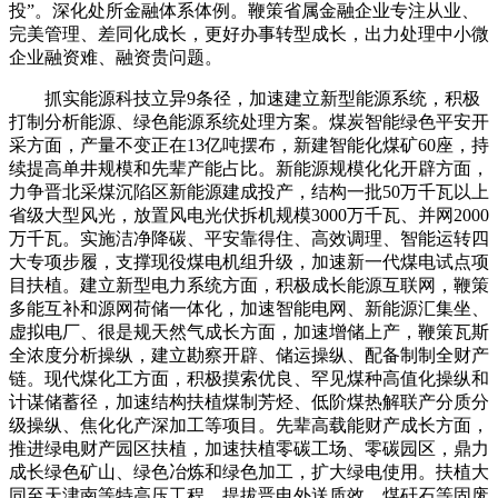
投”。深化处所金融体系体例。鞭策省属金融企业专注从业、
完美管理、差同化成长，更好办事转型成长，出力处理中小微
企业融资难、融资贵问题。
抓实能源科技立异9条径，加速建立新型能源系统，积极
打制分析能源、绿色能源系统处理方案。煤炭智能绿色平安开
采方面，产量不变正在13亿吨摆布，新建智能化煤矿60座，持
续提高单井规模和先辈产能占比。新能源规模化化开辟方面，
力争晋北采煤沉陷区新能源建成投产，结构一批50万千瓦以上
省级大型风光，放置风电光伏拆机规模3000万千瓦、并网2000
万千瓦。实施洁净降碳、平安靠得住、高效调理、智能运转四
大专项步履，支撑现役煤电机组升级，加速新一代煤电试点项
目扶植。建立新型电力系统方面，积极成长能源互联网，鞭策
多能互补和源网荷储一体化，加速智能电网、新能源汇集坐、
虚拟电厂、很是规天然气成长方面，加速增储上产，鞭策瓦斯
全浓度分析操纵，建立勘察开辟、储运操纵、配备制制全财产
链。现代煤化工方面，积极摸索优良、罕见煤种高值化操纵和
计谋储蓄径，加速结构扶植煤制芳烃、低阶煤热解联产分质分
级操纵、焦化化产深加工等项目。先辈高载能财产成长方面，
推进绿电财产园区扶植，加速扶植零碳工场、零碳园区，鼎力
成长绿色矿山、绿色冶炼和绿色加工，扩大绿电使用。扶植大
同至天津南等特高压工程，提拔晋电外送质效。煤矸石等固废