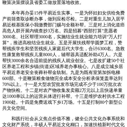
鞭策决策摆设及省委工做放置落地收效。
本年再办妥15件平易近生实事。一是为怀妊妇女供给免费
产前筛查取诊断办事，做到应检尽检。二是对重生儿加入居平
易近根基医保小我缴费部门赐与全额补帮。三是对上消化道癌
高危人群开展内镜查抄3万名。四是招募“西部打算”意愿者
3000名、社区帮理3000名，实施结业生就业能力培训“万人打
算”，推进高校结业生就业。五是开展扶残帮学圆梦工程，赞
帮残疾学生和坚苦残疾人家庭后代大学生，合计6300名。急救
性康复救帮残疾儿童8000人，辅帮器具适配补助4万人。六是
帮扶3000余名合适前提的残疾人就业创业。七是改扩建50个社
区养老工程和乡镇(街道)区域养老办事核心。八是成立城乡居
平易近养老安全丧葬补帮金轨制。九是为既有室第加拆电梯
600部。十是鞭策粮食做物完全成本安全分析承保笼盖率达到
70%以上。十一是大型农贸批发市场完成不少于100万批次农
产物快检。十二是对农产物收集发卖额2万元以上且快递单量
达1000单以上的运营从体进行补帮。十三是维护农村供水工程
1900处。十四是免费送戏下乡1万场。十五是打制80个新型公
共文化空间。
和践行社会从义焦点价值不雅，健全公共文化办事系统和
文化财产系统，丰硕人平易近文化糊口，加速扶植新时代文化