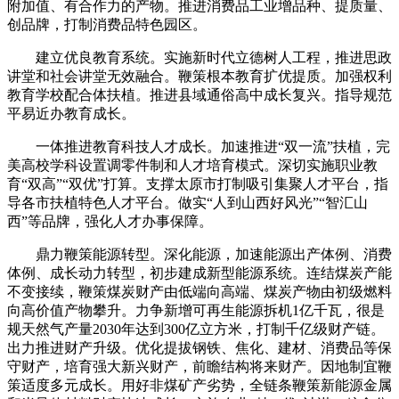
附加值、有合作力的产物。推进消费品工业增品种、提质量、
创品牌，打制消费品特色园区。
建立优良教育系统。实施新时代立德树人工程，推进思政
讲堂和社会讲堂无效融合。鞭策根本教育扩优提质。加强权利
教育学校配合体扶植。推进县域通俗高中成长复兴。指导规范
平易近办教育成长。
一体推进教育科技人才成长。加速推进“双一流”扶植，完
美高校学科设置调零件制和人才培育模式。深切实施职业教
育“双高”“双优”打算。支撑太原市打制吸引集聚人才平台，指
导各市扶植特色人才平台。做实“人到山西好风光”“智汇山
西”等品牌，强化人才办事保障。
鼎力鞭策能源转型。深化能源，加速能源出产体例、消费
体例、成长动力转型，初步建成新型能源系统。连结煤炭产能
不变接续，鞭策煤炭财产由低端向高端、煤炭产物由初级燃料
向高价值产物攀升。力争新增可再生能源拆机1亿千瓦，很是
规天然气产量2030年达到300亿立方米，打制千亿级财产链。
出力推进财产升级。优化提拔钢铁、焦化、建材、消费品等保
守财产，培育强大新兴财产，前瞻结构将来财产。因地制宜鞭
策适度多元成长。用好非煤矿产劣势，全链条鞭策新能源金属