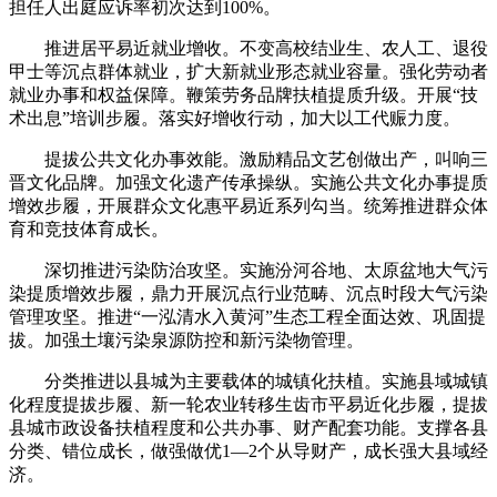
担任人出庭应诉率初次达到100%。
推进居平易近就业增收。不变高校结业生、农人工、退役
甲士等沉点群体就业，扩大新就业形态就业容量。强化劳动者
就业办事和权益保障。鞭策劳务品牌扶植提质升级。开展“技
术出息”培训步履。落实好增收行动，加大以工代赈力度。
提拔公共文化办事效能。激励精品文艺创做出产，叫响三
晋文化品牌。加强文化遗产传承操纵。实施公共文化办事提质
增效步履，开展群众文化惠平易近系列勾当。统筹推进群众体
育和竞技体育成长。
深切推进污染防治攻坚。实施汾河谷地、太原盆地大气污
染提质增效步履，鼎力开展沉点行业范畴、沉点时段大气污染
管理攻坚。推进“一泓清水入黄河”生态工程全面达效、巩固提
拔。加强土壤污染泉源防控和新污染物管理。
分类推进以县城为主要载体的城镇化扶植。实施县域城镇
化程度提拔步履、新一轮农业转移生齿市平易近化步履，提拔
县城市政设备扶植程度和公共办事、财产配套功能。支撑各县
分类、错位成长，做强做优1—2个从导财产，成长强大县域经
济。