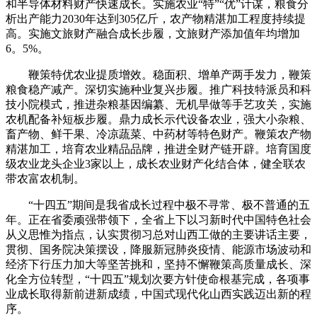
和半导体材料财产快速成长。实施农业“特”“优”计谋，粮食分
析出产能力2030年达到305亿斤，农产物精湛加工程度持续提
高。实施文旅财产融合成长步履，文旅财产添加值年均增加
6。5%。
鞭策特优农业提质增效。稳面积、增单产两手发力，鞭策
粮食稳产减产。深切实施种业复兴步履。推广科技特派员和科
技小院模式，推进杂粮基因编纂、无机旱做等手艺攻关，实施
农机配备补短板步履。鼎力成长示代设备农业，强大小杂粮、
畜产物、鲜干果、冷凉蔬菜、中药材等特色财产。鞭策农产物
精湛加工，培育农业精品品牌，推进全财产链开辟。培育国度
级农业龙头企业3家以上，成长农业财产化结合体，健全联农
带农富农机制。
“十四五”期间是我省成长过程中极不寻常、极不普通的五
年。正在省委顽强带领下，全省上下以习新时代中国特色社会
从义思惟为指点，认实贯彻习总对山西工做的主要讲话主要，
贯彻、国务院决策摆设，降服新冠肺炎疫情、能源市场波动和
经济下行压力加大等坚苦挑和，坚持不懈鞭策高质量成长、深
化全方位转型，“十四五”规划次要方针使命根基完成，各项事
业成长取得新前进新成绩，中国式现代化山西实践迈出新的程
序。