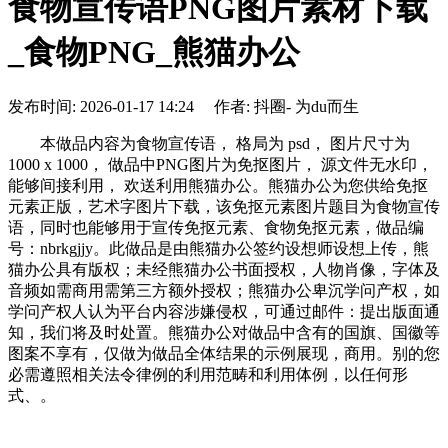
食物宣传语PNG图片素材下载
_食物PNG_熊猫办公
发布时间: 2026-01-17 14:24 作者: 抖圈- 为du而生
本做品内容为食物宣传语， 格局为 psd， 图片尺寸为
1000 x 1000， 做品中PNG图片为免抠图片， 源文件无水印，
能够间接利用， 欢送利用熊猫办公。熊猫办公为您供给免抠
元素正版，艺术字图片下载，该免抠元素图片题目为食物宣传
语，同时也能够用于宣传免抠元素、食物免抠元素，做品编
号：nbrkgjjy。此做品是由熊猫办公签约设想师设想上传，熊
猫办公具有版权；未经熊猫办公书面授权，人物肖像，字体及
音频如需商用需第三方额外授权；熊猫办公卑沉学问产权，如
学问产权人认为平台内容涉嫌侵权，可通过邮件：提出版面通
知，我们将及时处置。熊猫办公对做品中含有的国旗、国徽等
图案不享有，仅做为做品全体结果的示例展现，商用。别的您
必需遵照相关法令律例的利用范畴和利用体例，以任何形
式、。