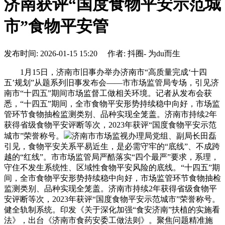
济南获评“国度食物平安示范城
市”食物平安管
发布时间: 2026-01-15 15:20 作者: 抖圈- 为du而生
1月15日，济南市旧事办举办济南市“高质量完成‘十四
五’规划”从题系列旧事发布会——市市场监管局专场，引见济
南市“十四五”期间市场监督工做相关环境。记者从发布会获
悉，“十四五”期间，全市食物平安形势持续稳中向好，市场监
管环节食物抽检监测类别、品种实现全笼盖。济南市持续2年
获得省级食物平安评断等次，2023年获评“国度食物平安示范
城市”荣誉称号。
济南市市场监视办理局党组、副局长田磊
引见，食物平安关系平易近生，是必需守牢的“底线”、不成跨
越的“红线”。市市场监管局严酷落实“四个最严”要求，系理，
守住不发生系统性、区域性食物平安风险的底线。“十四五”期
间，全市食物平安形势持续稳中向好，市场监管环节食物抽检
监测类别、品种实现全笼盖。济南市持续2年获得省级食物平
安评断等次，2023年获评“国度食物平安示范城市”荣誉称号。
健全轨制系统。印发《关于深化加强“食安济南”扶植的实施看
法》，出台《济南市食药安委工做法则》。聚焦问题精准施