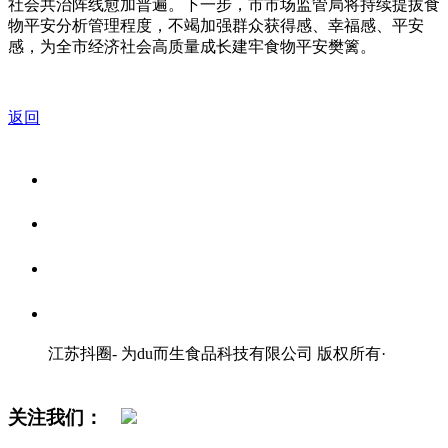
社会共治阵线愈加普遍。下一步，市市场监管局将持续提拔食
物平安分析管理程度，不竭加强群众获得感、幸福感、平安
感，为全市经济社会高质量成长建牢食物平安樊篱。
返回
关于我们
食品安全资讯
食品安全知识
联系我们
江苏抖圈- 为du而生食品科技有限公司 版权所有
·
网站地图
关注我们：