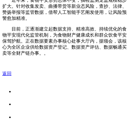
近年来，食物平安形势总体不变，抽检监测笼盖规模稳步
扩大。针对收集发卖、曲播带货等新业态风险，查抄、法律、
赞扬举报等监管数据，借帮人工智能手艺阐发使用，让风险预
警愈加精准。
目前，正逐渐建立起数据支持、精准高效、持续优化的食
物平安现代化监管机制，为食物财产健康成长和群众饮食平安
保驾护航。正在数据要素办事核心处事大厅内，据领会，该核
心为全区企业供给数据资产登记、数据资产评估、数据畅通买
卖等全财产链办事。。
返回
关于我们
食品安全资讯
食品安全知识