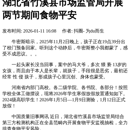
湖北省竹溪县市场监管局开展
两节期间食物平安
发布时间: 2026-01-11 16:08 作者: 抖圈- 为du而生
牛密斯暗示，2025年11月2日晚上，孩子正在19点39分出
了校门预备回家。听到这个动静后，牛密斯整小我都蒙了，感
受不成思议。。。
一起头家长没当回事，案中的马大爷，多次 猥 亵 13岁的
女孩，而且由于本人是长辈，就孩子，手段很是恶劣，最初还
经常 性 侵 孩子，形成孩子心里沉创、身体也蒙受。
河南省内部门高校。各二级学院、各书院、各部分！按照
学校全体工做摆设，现将2026年学生寒假放假放置通知如下。
2024级高职学生！2026年1月5日—1月9日测验，1月12日正式
放假！
中国质量旧事网讯 近日，湖北省竹溪县市场监管局结合
第三方检测机构正在全县范畴内开展食物平安监视抽检，全力
排查食物平安风险。